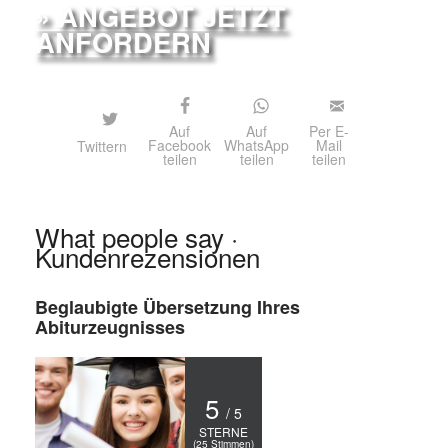
» ANGEBOT JETZT
ANFORDERN
Auf
Auf
Per E-
Facebook
WhatsApp
Mail
Twittern
teilen
teilen
teilen
What people say ·
Kundenrezensionen
Beglaubigte Übersetzung Ihres
Abiturzeugnisses
5
/ 5
STERNE
(
25
Stimmen)