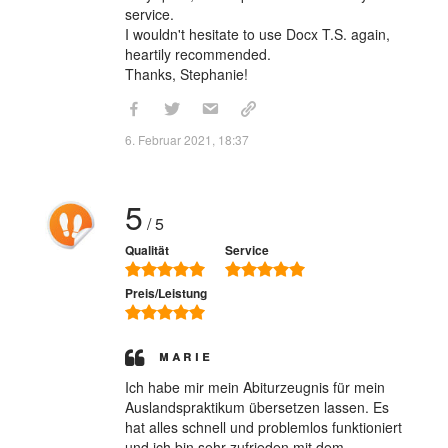
service.
I wouldn't hesitate to use Docx T.S. again,
heartily recommended.
Thanks, Stephanie!
6. Februar 2021, 18:37
5
/ 5
Qualität
Service
Preis/Leistung
Marie
Ich habe mir mein Abiturzeugnis für mein
Auslandspraktikum übersetzen lassen. Es
hat alles schnell und problemlos funktioniert
und ich bin sehr zufrieden mit dem