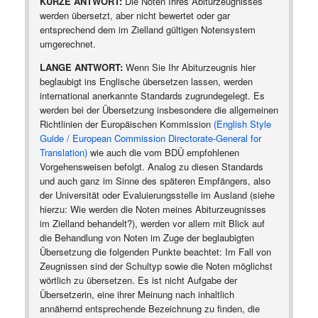
KURZE ANTWORT:
Die Noten Ihres Abiturzeugnisses
werden übersetzt, aber nicht bewertet oder gar
entsprechend dem im Zielland gültigen Notensystem
umgerechnet.
LANGE ANTWORT:
Wenn Sie Ihr Abiturzeugnis hier
beglaubigt ins Englische übersetzen lassen, werden
international anerkannte Standards zugrundegelegt. Es
werden bei der Übersetzung insbesondere die allgemeinen
Richtlinien der Europäischen Kommission
(English Style
Guide / European Commission Directorate-General for
Translation)
wie auch die vom BDÜ empfohlenen
Vorgehensweisen befolgt. Analog zu diesen Standards
und auch ganz im Sinne des späteren Empfängers, also
der Universität oder Evaluierungsstelle im Ausland (siehe
hierzu: Wie werden die Noten meines Abiturzeugnisses
im Zielland behandelt?), werden vor allem mit Blick auf
die Behandlung von Noten im Zuge der beglaubigten
Übersetzung die folgenden Punkte beachtet: Im Fall von
Zeugnissen sind der Schultyp sowie die Noten möglichst
wörtlich zu übersetzen. Es ist nicht Aufgabe der
Übersetzerin, eine ihrer Meinung nach inhaltlich
annähernd entsprechende Bezeichnung zu finden, die