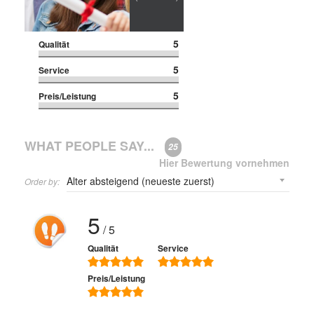
5
Qualität
5
Service
5
Preis/Leistung
WHAT PEOPLE SAY...
25
Hier Bewertung vornehmen
Order by:
5
/ 5
Qualität
Service
Preis/Leistung