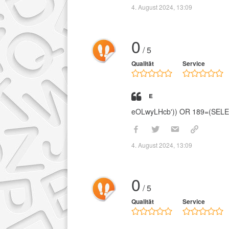
4. August 2024, 13:09
0
/ 5
Qualität
Service
e
eOLwyLHcb')) OR 189=(SEL
4. August 2024, 13:09
0
/ 5
Qualität
Service