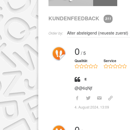
KUNDENFEEDBACK
311
Order by:
0
/ 5
Qualität
Service
e
@@6qNjf
4. August 2024, 13:09
0