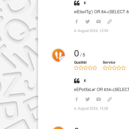
e
eiEIsvITg') OR 84=(SELECT
4. August 2024, 13:09
0
/ 5
Qualität
Service
e
eEPotXsLw' OR 634=(SELEC
4. August 2024, 13:08