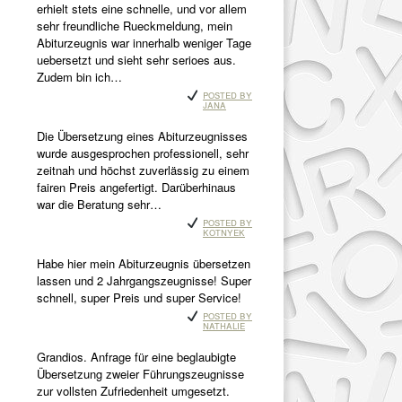
erhielt stets eine schnelle, und vor allem
sehr freundliche Rueckmeldung, mein
Abiturzeugnis war innerhalb weniger Tage
uebersetzt und sieht sehr serioes aus.
Zudem bin ich…
Posted by
Jana
Die Übersetzung eines Abiturzeugnisses
wurde ausgesprochen professionell, sehr
zeitnah und höchst zuverlässig zu einem
fairen Preis angefertigt. Darüberhinaus
war die Beratung sehr…
Posted by
Kotnyek
Habe hier mein Abiturzeugnis übersetzen
lassen und 2 Jahrgangszeugnisse! Super
schnell, super Preis und super Service!
Posted by
Nathalie
Grandios. Anfrage für eine beglaubigte
Übersetzung zweier Führungszeugnisse
zur vollsten Zufriedenheit umgesetzt.