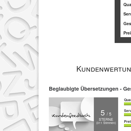
Qua
Ser
Ges
Pre
Kundenwertu
Beglaubigte Übersetzungen - Ges
Qual
5
Ser
/ 5
STERNE
Prei
(
311
Stimmen)