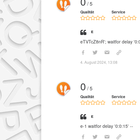
0
/ 5
Qualität
Service
e
eTVTcZ8nR'; waitfor delay '0:0
4. August 2024, 13:08
0
/ 5
Qualität
Service
e
e-1 waitfor delay '0:0:15' --