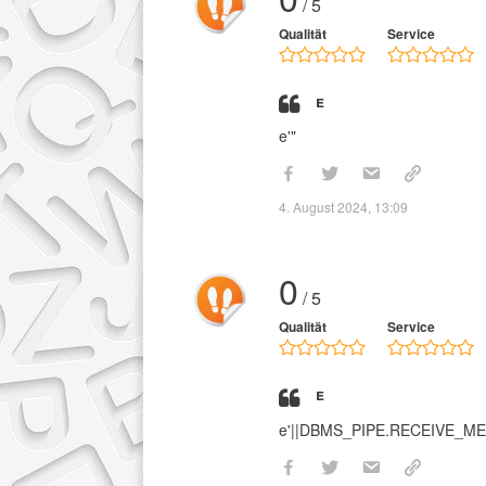
/ 5
Qualität
Service
e
e'"
4. August 2024, 13:09
0
/ 5
Qualität
Service
e
e'||DBMS_PIPE.RECEIVE_MES