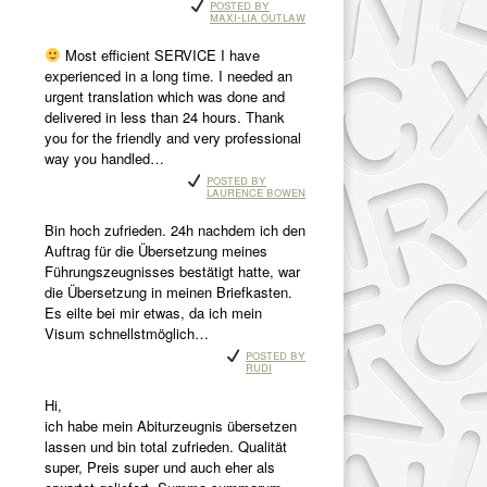
Posted by
Maxi-Lia Outlaw
Most efficient SERVICE I have
experienced in a long time. I needed an
urgent translation which was done and
delivered in less than 24 hours. Thank
you for the friendly and very professional
way you handled…
Posted by
Laurence Bowen
Bin hoch zufrieden. 24h nachdem ich den
Auftrag für die Übersetzung meines
Führungszeugnisses bestätigt hatte, war
die Übersetzung in meinen Briefkasten.
Es eilte bei mir etwas, da ich mein
Visum schnellstmöglich…
Posted by
Rudi
Hi,
ich habe mein Abiturzeugnis übersetzen
lassen und bin total zufrieden. Qualität
super, Preis super und auch eher als