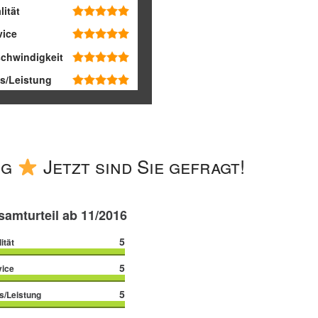
lität
vice
chwindigkeit
is/Leistung
ng
Jetzt sind Sie gefragt!
amturteil ab 11/2016
5
ität
5
vice
5
s/Leistung